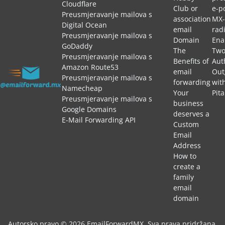
Cloudflare
Club or
e-p
Preusmjeravanje mailova s
association
MX-
Digital Ocean
email
rad
Preusmjeravanje mailova s
Domain
Ena
GoDaddy
The
Two
Preusmjeravanje mailova s
Benefits of
Aut
Amazon Route53
email
Out
Preusmjeravanje mailova s
forwarding
wit
Namecheap
Your
Pit
Preusmjeravanje mailova s
business
Google Domains
deserves a
E-Mail Forwarding API
Custom
Email
Address
How to
create a
family
email
domain
Autorsko pravo © 2026 EmailForwardMX. Sva prava pridržana.