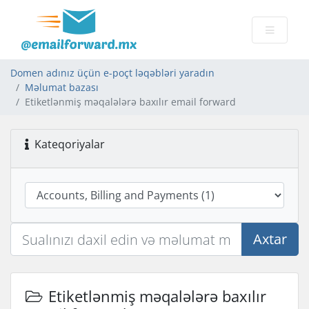
Domen adınız üçün e-poçt ləqəbləri yaradın
Məlumat bazası
Etiketlənmiş məqalələrə baxılır email forward
Kateqoriyalar
Axtar
Etiketlənmiş məqalələrə baxılır