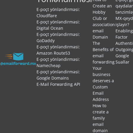
Create an
qaydalar
E-poçt yönləndirməsi:
Hobby
tənzimlə
Cloudflare
Club or
MX-qeyd
E-poçt yönləndirməsi:
association
işləyir?
Digital Ocean
email
Enabling
E-poçt yönləndirməsi:
Domain
Factor
GoDaddy
The
Authenti
E-poçt yönləndirməsi:
Benefits of
Outgoing
Amazon Route53
email
Google
E-poçt yönləndirməsi:
forwarding
Suallar
Namecheap
Your
E-poçt yönləndirməsi:
business
Google Domains
deserves a
E-Mail Forwarding API
Custom
Email
Address
How to
create a
family
email
domain