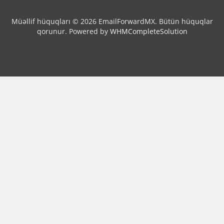
Müəllif hüquqları © 2026 EmailForwardMX. Bütün hüquqlar
qorunur.
Powered by
WHMCompleteSolution